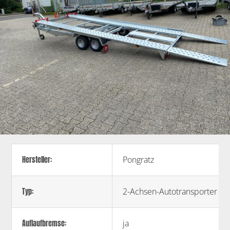
Pongratz
Hersteller:
2-Achsen-Autotransporter
Typ:
ja
Auflaufbremse: