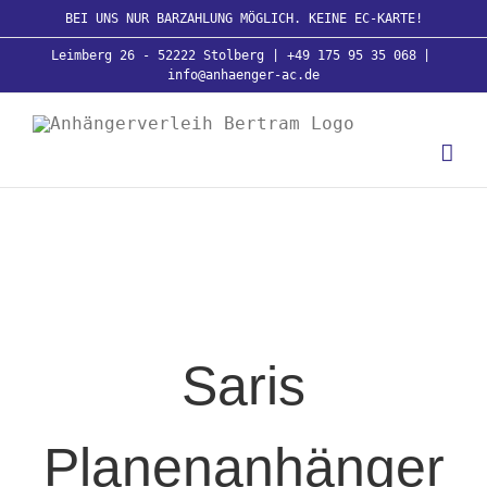
Zum
BEI UNS NUR BARZAHLUNG MÖGLICH. KEINE EC-KARTE!
Inhalt
Leimberg 26 - 52222 Stolberg | +49 175 95 35 068
|
springen
info@anhaenger-ac.de
Saris
Planenanhänger